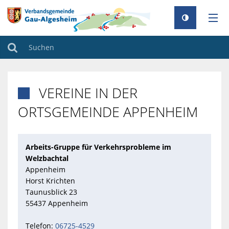
AKTUELLES
Suchen
RATHAUS
VEREINE IN DER

GEMEINDEN
ORTSGEMEINDE APPENHEIM
TOURISMUS
FAMILIE & BILDUNG
Arbeits-Gruppe für Verkehrsprobleme im
Welzbachtal
UMWELT & KLIMA
Appenheim
Horst Krichten
BAUEN & WOHNEN
Taunusblick 23
55437 Appenheim
Telefon:
06725-4529