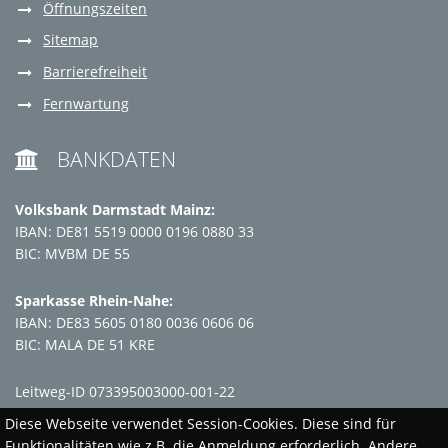
Öffnungszeiten
Sitemap
Barrierefreiheit
Fernwartung
BANKDATEN

Volksbank Darmstadt Mainz:
IBAN: DE81 5519 0000 0196 0880 33
BIC: MVBM DE 55
Sparkasse Rhein-Nahe:
IBAN: DE83 5605 0180 0036 0606 06
BIC: MALA DE 51 KRE
Leitweg-ID 073395003000-001-22
Diese Webseite verwendet Session-Cookies. Diese sind für
Funktionalitäten wie z.B. die Anmeldung erforderlich. Andere