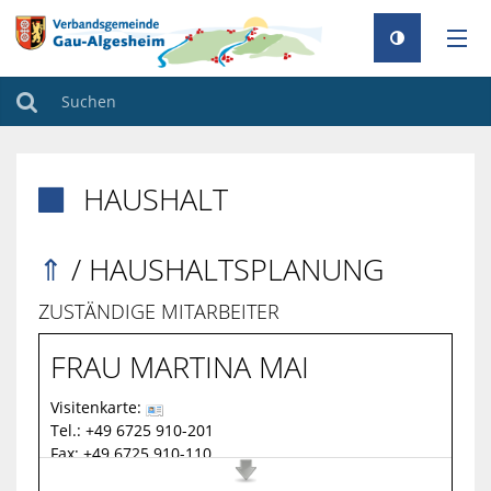
AKTUELLES
Suchen
RATHAUS
HAUSHALT

GEMEINDEN
TOURISMUS
⇑
/
HAUSHALTSPLANUNG
FAMILIE & BILDUNG
ZUSTÄNDIGE MITARBEITER
UMWELT & KLIMA
FRAU
MARTINA
MAI
BAUEN & WOHNEN
Visitenkarte:
Tel.:
+49 6725 910-201
Fax:
+49 6725 910-110
Webseite:
https://www.vg-gau-algesheim.de