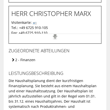
E-Mail:
martina.mai@vg-gau-algesheim.de
BESUCHERADRESSE
HERR
CHRISTOPHER
MARX
Gebäude:
Verbandsgemeindeverwaltung
Raum-Nr.:
227
Visitenkarte:
Stockwerk:
2. Stock
Tel.:
+49 6725 910-105
Hospitalstraße 22
Fax:
+49 6725 910-110
55435 Gau-Algesheim
Webseite:
https://www.vg-gau-algesheim.de
FUNKTION
E-Mail:
christopher.marx@vg-gau-algesheim.de
POSTADRESSE
ZUGEORDNETE ABTEILUNGEN
stellvertretende Fachbereichsleiterin
Details
Gebäude:
Verbandsgemeindeverwaltung
2 - Finanzen
Raum-Nr.:
228
Stockwerk:
2. Stock
Hospitalstraße 22
LEISTUNGSBESCHREIBUNG
55435 Gau-Algesheim
Die Haushaltsplanung dient der kurzfristigen
FUNKTION
Finanzplanung. Sie besteht aus einem Haushaltsplan
und einer Haushaltssatzung. Der Haushaltsplan ist
Fachbereichsleiter
jährlich aufzustellen und gilt in der Regel vom 01.01.
Details
bis 31.12. eines Haushaltsjahres. Der Haushalt ist
systematisch nach Produktrahmen- und