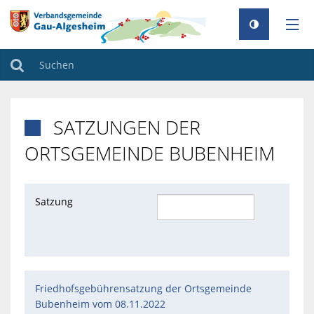
AKTUELLES
Suchen
RATHAUS
SATZUNGEN DER

GEMEINDEN
ORTSGEMEINDE BUBENHEIM
TOURISMUS
FAMILIE & BILDUNG
Satzung
UMWELT & KLIMA
BAUEN & WOHNEN
Friedhofsgebührensatzung der Ortsgemeinde
Bubenheim vom 08.11.2022