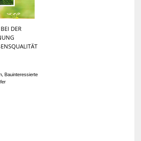
BEI DER 
NUNG 
BENSQUALITÄT
n, Bauinteressierte
ufer