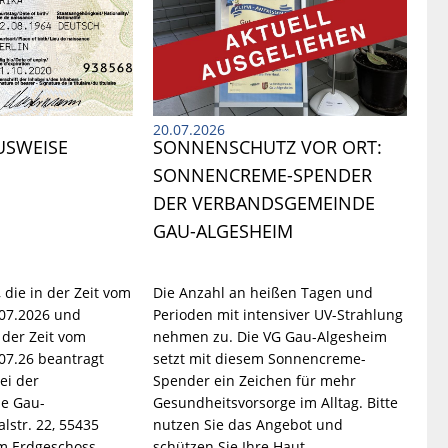
20.07.2026
USWEISE
SONNENSCHUTZ VOR ORT: 
SONNENCREME-SPENDER 
DER VERBANDSGEMEINDE 
GAU-ALGESHEIM
 die in der Zeit vom
Die Anzahl an heißen Tagen und
.07.2026 und
Perioden mit intensiver UV-Strahlung
 der Zeit vom
nehmen zu.
Die VG Gau-Algesheim
.07.26 beantragt
setzt mit diesem Sonnencreme-
ei der
Spender ein Zeichen für mehr
e Gau-
Gesundheitsvorsorge im Alltag.
Bitte
lstr. 22, 55435
nutzen Sie das Angebot und
m Erdgeschoss,
schützen Sie Ihre Haut.