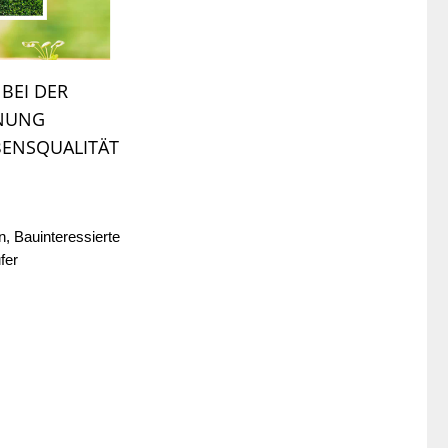
BEI DER 
NUNG 
BENSQUALITÄT
n, Bauinteressierte
ufer