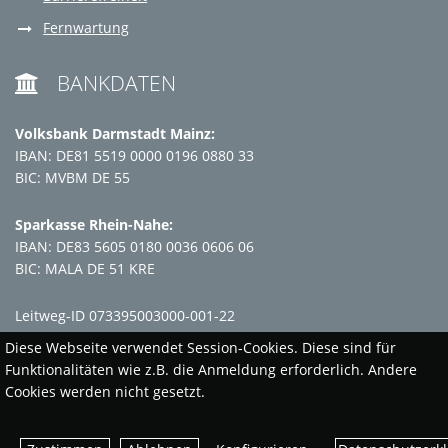
Fernwartung
BANKDATEN

Volksbank Darmstadt Mainz:
IBAN: DE81 5519 0000 0196 0880 33
BIC: MVBM DE 55
Sparkasse Rhein-Nahe:
IBAN: DE83 5605 0180 0036 0606 06
BIC: MALA DE 51 KRE
Leitweg-ID 073395003000-001-22
Diese Webseite verwendet Session-Cookies. Diese sind für
Funktionalitäten wie z.B. die Anmeldung erforderlich. Andere
Cookies werden nicht gesetzt.