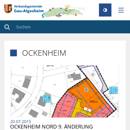
AKTUELLES
Suchen
RATHAUS
OCKENHEIM

GEMEINDEN
TOURISMUS
FAMILIE & BILDUNG
UMWELT & KLIMA
BAUEN & WOHNEN
20.07.2015
OCKENHEIM NORD 9. ÄNDERUNG