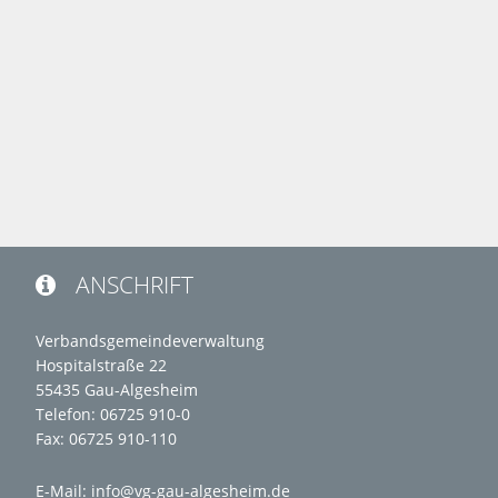
ANSCHRIFT

Verbandsgemeindeverwaltung
Hospitalstraße 22
55435 Gau-Algesheim
Telefon: 06725 910-0
Fax: 06725 910-110
E-Mail:
info@vg-gau-algesheim.de