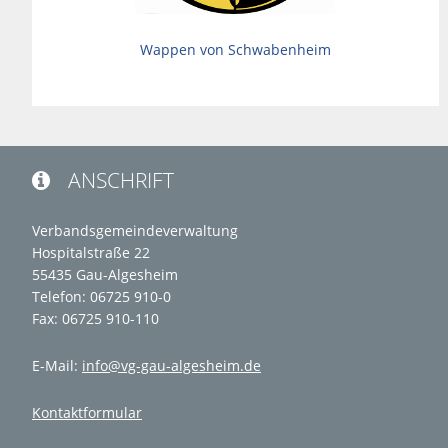
Wappen von Schwabenheim
ANSCHRIFT

Verbandsgemeindeverwaltung
Hospitalstraße 22
55435 Gau-Algesheim
Telefon: 06725 910-0
Fax: 06725 910-110
E-Mail:
info@vg-gau-algesheim.de
Kontaktformular