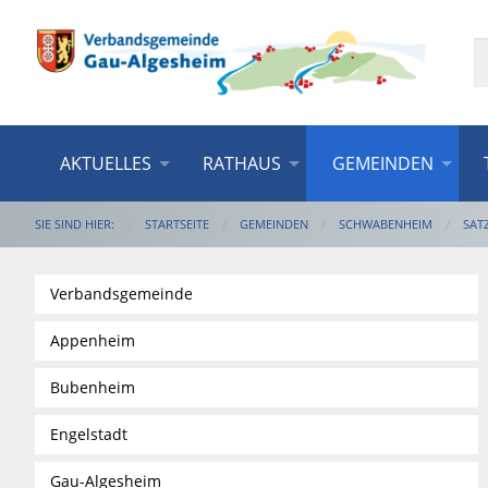
AKTUELLES
RATHAUS
GEMEINDEN
SIE SIND HIER:
STARTSEITE
GEMEINDEN
SCHWABENHEIM
SAT
Verbandsgemeinde
Appenheim
Bubenheim
Engelstadt
Gau-Algesheim