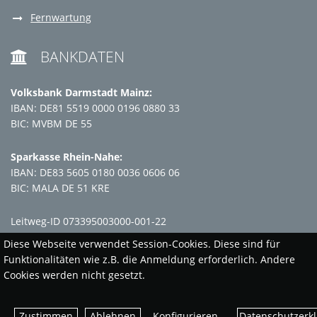
Fernwartung
BANKDATEN

Volksbank Darmstadt Mainz:
IBAN: DE81 5519 0000 0196 0880 33
BIC: MVBM DE 55
Sparkasse Rhein-Nahe:
IBAN: DE83 5605 0180 0036 0606 06
BIC: MALA DE 51 KRE
Leitweg-ID 073395003000-001-22
Diese Webseite verwendet Session-Cookies. Diese sind für
Funktionalitäten wie z.B. die Anmeldung erforderlich. Andere
Cookies werden nicht gesetzt.
Datenschutzerk