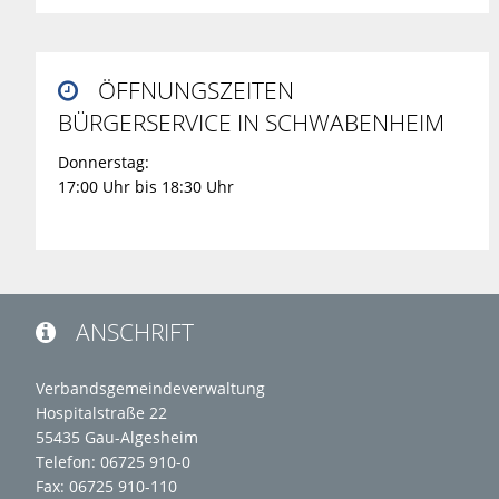
ÖFFNUNGSZEITEN

BÜRGERSERVICE IN SCHWABENHEIM
Donnerstag:
17:00 Uhr bis 18:30 Uhr
ANSCHRIFT

Verbandsgemeindeverwaltung
Hospitalstraße 22
55435 Gau-Algesheim
Telefon: 06725 910-0
Fax: 06725 910-110