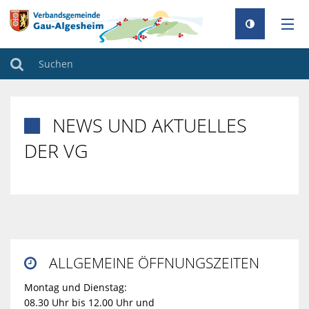
AKTUELLES
Suchen
RATHAUS
NEWS UND AKTUELLES

GEMEINDEN
DER VG
TOURISMUS
FAMILIE & BILDUNG
UMWELT & KLIMA
BAUEN & WOHNEN
ALLGEMEINE ÖFFNUNGSZEITEN

Montag und Dienstag:
08.30 Uhr bis 12.00 Uhr und