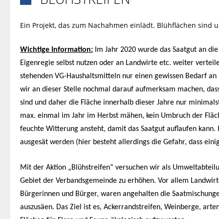
Ein Projekt, das zum Nachahmen einlädt. Blühflächen sind 
Wichtige Information:
Im Jahr 2020 wurde das Saatgut an die
Eigenregie selbst nutzen oder an Landwirte etc. weiter verteil
stehenden VG-Haushaltsmitteln nur einen gewissen Bedarf an 
wir an dieser Stelle nochmal darauf aufmerksam machen, dass
sind und daher die Fläche innerhalb dieser Jahre nur minimalst
max. einmal im Jahr im Herbst mähen, kein Umbruch der Fläche
feuchte Witterung ansteht, damit das Saatgut auflaufen kann. I
ausgesät werden (hier besteht allerdings die Gefahr, dass eini
Mit der Aktion „Blühstreifen“ versuchen wir als Umweltabtei
Gebiet der Verbandsgemeinde zu erhöhen. Vor allem Landwirt
Bürgerinnen und Bürger, waren angehalten die Saatmischunge
auszusäen. Das Ziel ist es, Ackerrandstreifen, Weinberge, ar