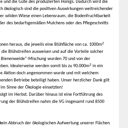
e und die Güte des produzierten Honigs. Dadurch wird die
h ökologisch sind die positiven Auswirkungen weitreichender
der wilden Wiese einen Lebensraum, die Bodenfruchtbarkeit
ußer des bedarfsgemäßen Mulchens oder des Pflegeschnitts
2
nen heraus, die jeweils eine Blühfläche von ca. 1000m
e die Blühstreifen ausweisen und auf die Vorteile solcher
 Bienenweide“-Mischung wurden 70 und von der
2
eben. Idealerweise werden somit bis zu 90.000m
in ein
die Aktion doch angenommen wurde und mit welchem
nden Betriebe beteiligt haben. Unser herzlicher Dank gilt
im Sinne der Ökologie einsetzten!
olgt im Herbst. Darüber hinaus ist eine Fortführung des
ierung der Blühstreifen nahm die VG insgesamt rund 8500
es kein Abbruch der ökologischen Aufwertung unserer Flächen