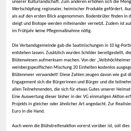
unserer Kulturlandschaft. Zum anderen erhöhen sich die Meng
Wertschöpfung regionaler, heimischer Produkte gefördert. Auc
als auf den ersten Blick angenommen. Bodenbrüter finden in 
steigt und Biotope werden miteinander vernetzt. Zudem ist a
im Frühjahr keine Pflegemaßnahme nötig.
Die Verbandsgemeinde gab die Saatmischungen in 10 kg-Portio
entstehen lassen. Zusätzlich wurden Schilder bereitgestellt, di
Blütenwiesen aufmerksam machen. Von der „Veitshöchheimer
weinbergspezifischen Mischung 20 Einheiten kostenlos ausgeg
Blütenmeer verwandelt!
Diese Zahlen zeugen davon wie gut 
Engagement sich die Bürgerinnen und Bürger und die teilnehme
allen Teilnehmenden, die sich für etwas Gutes unserer Heimat 
Eine Auswertung dieser bisher in der VG einmaligen Aktion erf
Projekts in gleicher oder ähnlicher Art angedacht. Zur Realis
Euro in die Hand.
Auch wenn die Blühstreifenaktion vorerst vorüber ist, soll di