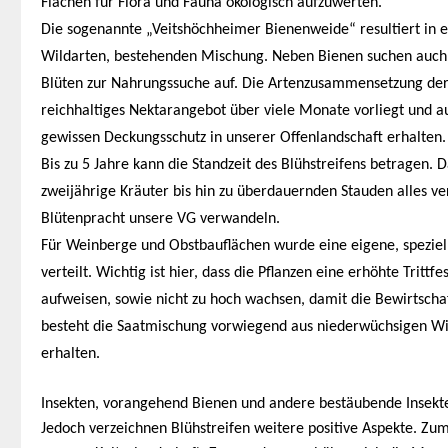
Flächen für Flora und Fauna ökologisch aufzuwerten.
Die sogenannte „Veitshöchheimer Bienenweide“ resultiert in e
Wildarten, bestehenden Mischung. Neben Bienen suchen auch 
Blüten zur Nahrungssuche auf. Die Artenzusammensetzung der 
reichhaltiges Nektarangebot über viele Monate vorliegt und 
gewissen Deckungsschutz in unserer Offenlandschaft erhalten.
Bis zu 5 Jahre kann die Standzeit des Blühstreifens betragen. 
zweijährige Kräuter bis hin zu überdauernden Stauden alles ve
Blütenpracht unsere VG verwandeln.
Für Weinberge und Obstbauflächen wurde eine eigene, spezie
verteilt. Wichtig ist hier, dass die Pflanzen eine erhöhte Tritt
aufweisen, sowie nicht zu hoch wachsen, damit die Bewirtscha
besteht die Saatmischung vorwiegend aus niederwüchsigen Wil
erhalten.
Insekten, vorangehend Bienen und andere bestäubende Insekten
Jedoch verzeichnen Blühstreifen weitere positive Aspekte. Zum