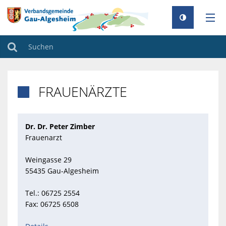
AKTUELLES
Suchen
RATHAUS
FRAUENÄRZTE

GEMEINDEN
TOURISMUS
Dr. Dr. Peter Zimber
FAMILIE & BILDUNG
Frauenarzt
UMWELT & KLIMA
Weingasse 29
55435 Gau-Algesheim
BAUEN & WOHNEN
Tel.: 06725 2554
Fax: 06725 6508