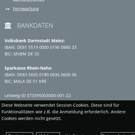
Fernwartung
BANKDATEN

Volksbank Darmstadt Mainz:
IBAN: DE81 5519 0000 0196 0880 33
BIC: MVBM DE 55
Sparkasse Rhein-Nahe:
IBAN: DE83 5605 0180 0036 0606 06
BIC: MALA DE 51 KRE
Leitweg-ID 073395003000-001-22
Diese Webseite verwendet Session-Cookies. Diese sind für
Funktionalitäten wie z.B. die Anmeldung erforderlich. Andere
Cookies werden nicht gesetzt.