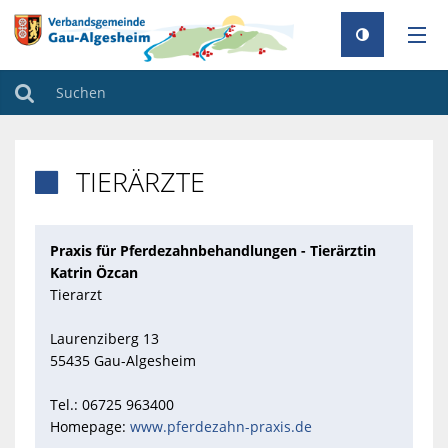
AKTUELLES
Suchen
RATHAUS
TIERÄRZTE

GEMEINDEN
TOURISMUS
Praxis für Pferdezahnbehandlungen - Tierärztin
FAMILIE & BILDUNG
Katrin Özcan
Tierarzt
UMWELT & KLIMA
Laurenziberg 13
BAUEN & WOHNEN
55435 Gau-Algesheim
Tel.: 06725 963400
Homepage:
www.pferdezahn-praxis.de