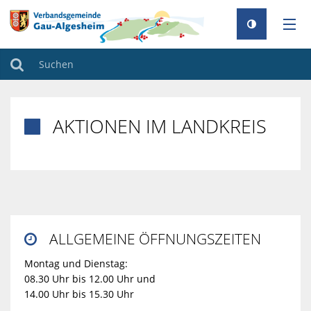
AKTUELLES
Suchen
RATHAUS
AKTIONEN IM LANDKREIS

GEMEINDEN
TOURISMUS
FAMILIE & BILDUNG
UMWELT & KLIMA
ALLGEMEINE ÖFFNUNGSZEITEN

BAUEN & WOHNEN
Montag und Dienstag:
08.30 Uhr bis 12.00 Uhr und
14.00 Uhr bis 15.30 Uhr